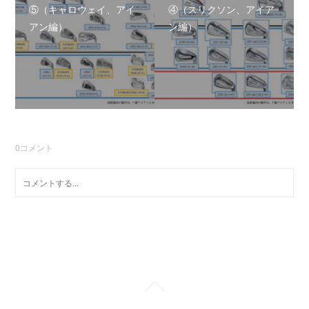
⑤（キャロウェイ、アイ
④（スリクソン、アイア
アン編）
ン編）
0
コメント