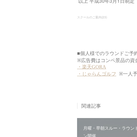
以上 平成30年3月1日制定
スクールのご案内
(
23
)
関連記事
月曜・早朝スルー・ラウン
ン開催