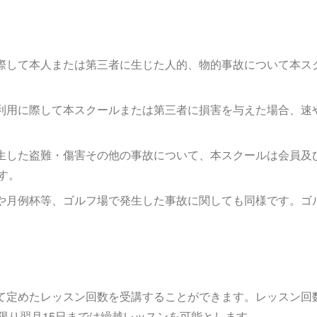
に際して本人または第三者に生じた人的、物的事故について本ス
設利用に際して本スクールまたは第三者に損害を与えた場合、速
発生した盗難・傷害その他の事故について、本スクールは会員及
す。
ンや月例杯等、ゴルフ場で発生した事故に関しても同様です。ゴ
って定めたレッスン回数を受講することができます。レッスン回
限り翌月15日までは繰越レッスンを可能とします。