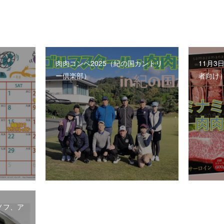
肉肉コンペ2025（紀の国カントリ
11月3
ー倶楽部）
者向け
ノフ、ア