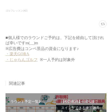
ゴルフレッスン
(
42
)
関連記事
ラウンド予定一覧♪
【特許取得】100%腰で
スイングできる練習器具