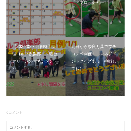
「アプロッチャー」
【2020/03・月例杯】天
元日から奈良万葉でプチ
理ゴルフ倶楽部 ～砲台
コンペ開催！ マネジメ
グリーンのマネジメント
ントクイズあり（挑戦し
～
てね）
0
コメント