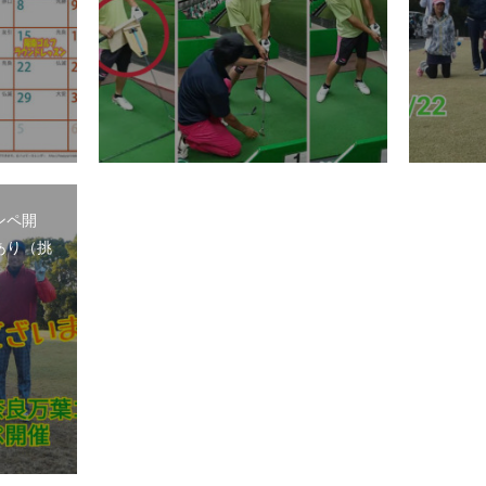
ンペ開
あり（挑