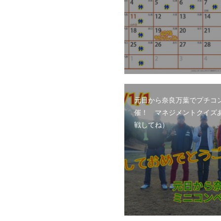
元日から奈良万葉でプチコ
催！ マネジメントクイズ
戦してね）