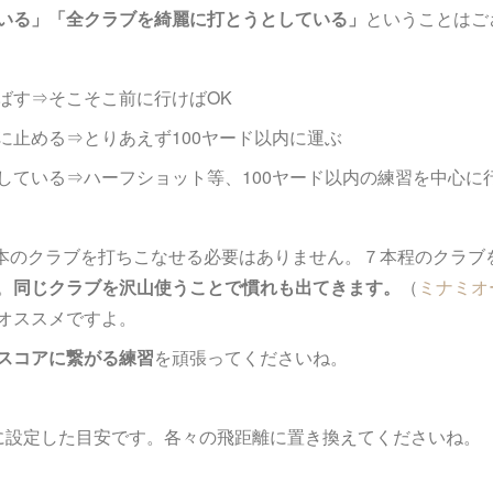
いる」「全クラブを綺麗に打とうとしている」
ということはご
ばす⇒そこそこ前に行けばOK
に止める⇒とりあえず100ヤード以内に運ぶ
している⇒ハーフショット等、100ヤード以内の練習を中心に
14本のクラブを打ちこなせる必要はありません。７本程のクラ
。
同じクラブを沢山使うことで慣れも出てきます。
（
ミナミオ
オススメですよ。
スコアに繋がる練習
を頑張ってくださいね。
に設定した目安です。各々の飛距離に置き換えてくださいね。