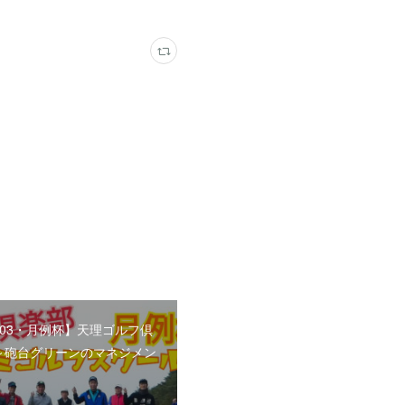
0/03・月例杯】天理ゴルフ倶
～砲台グリーンのマネジメン