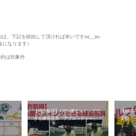
【特許取得】100%腰でスイングで
【202
きる練習器具「アプロッチャー」
楽部 
ト～