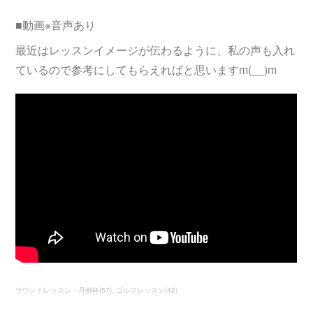
■動画※音声あり
最近はレッスンイメージが伝わるように、私の声も入れ
ているので参考にしてもらえればと思いますm(__)m
ラウンドレッスン・月例杯
(
57
)
ゴルフレッスン
(
42
)