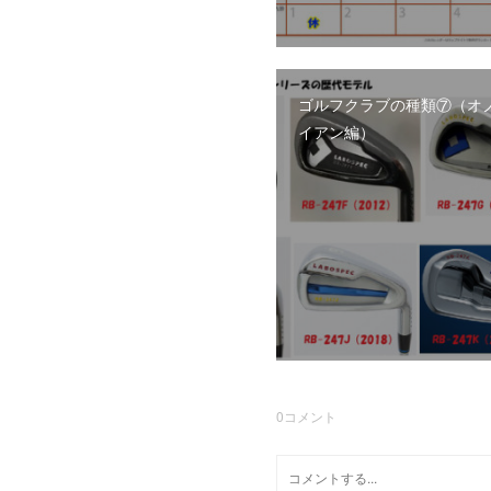
ゴルフクラブの種類⑦（オ
イアン編）
0
コメント