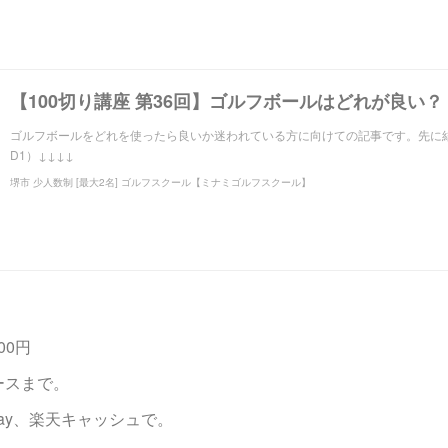
【100切り講座 第36回】ゴルフボールはどれが良い？
ゴルフボールをどれを使ったら良いか迷われている方に向けての記事です。先に
D1）↓↓↓↓
堺市 少人数制 [最大2名] ゴルフスクール【ミナミゴルフスクール】
00円
ースまで。
Pay、楽天キャッシュで。