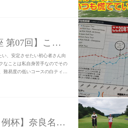
【100切り講座 第07回】この20年で約20ヤードも伸びた！？
したい、安定させたい初心者さん向
クなことは私自身苦手なのでその
、難易度の低いコースの白ティ…
【2020/07・月例杯】奈良名阪ゴルフクラブ