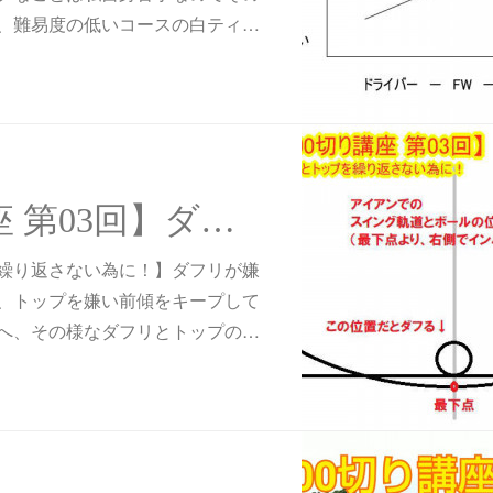
、難易度の低いコースの白ティ…
【100切り講座 第03回】ダフリとトップを繰り返さない為に！
繰り返さない為に！】ダフリが嫌
、トップを嫌い前傾をキープして
へ、その様なダフリとトップの…