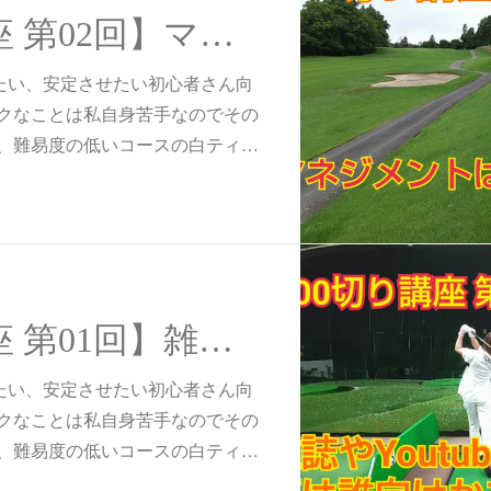
【100切り講座 第02回】マネジメントは先に決めよう！
したい、安定させたい初心者さん向
クなことは私自身苦手なのでその
、難易度の低いコースの白ティ…
【100切り講座 第01回】雑誌やYoutubeのレッスン記事は誰向けかを考えよう♪
したい、安定させたい初心者さん向
クなことは私自身苦手なのでその
、難易度の低いコースの白ティ…