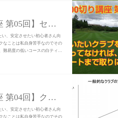
【100切り講座 第05回】セカンドショットで使いたいクラブを持っていない場合は取りに戻る？
したい、安定させたい初心者さん向
クなことは私自身苦手なのでその
、難易度の低いコースの白ティ…
【100切り講座 第04回】クラブセッティングは全体のバランスが大事？？
したい、安定させたい初心者さん向
クなことは私自身苦手なのでその