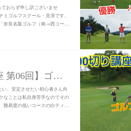
っておらず申し訳ございませ
ナミゴルフスクール・見浪です。
「奈良名阪ゴルフ（南→西コー…
【100切り講座 第06回】ゴルフは難しい？それとも簡単？
したい、安定させたい初心者さん向
クなことは私自身苦手なのでその
、難易度の低いコースの白ティ…