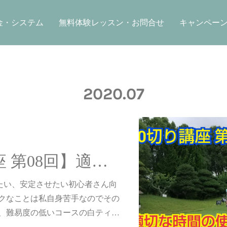
金・システム
無料体験レッスン・お問合せ
キャンペー
2020
.
07
【100切り講座 第08回】適切な時間の使い方
したい、安定させたい初心者さん向
クなことは私自身苦手なのでその
、難易度の低いコースの白ティ…